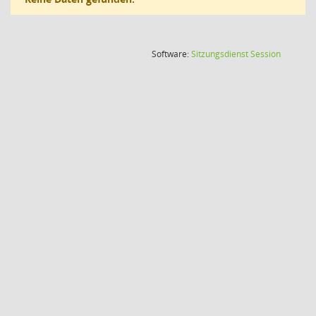
(Wird in
Software:
Sitzungsdienst
Session