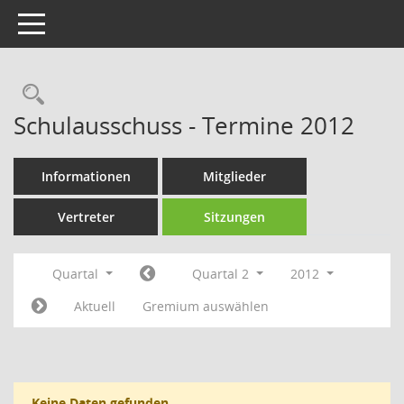
Toggle navigation
Rechercheauswahl
Schulausschuss - Termine 2012
Informationen
Mitglieder
Vertreter
Sitzungen
Quartal
Quartal 2
2012
Aktuell
Gremium auswählen
Keine Daten gefunden.