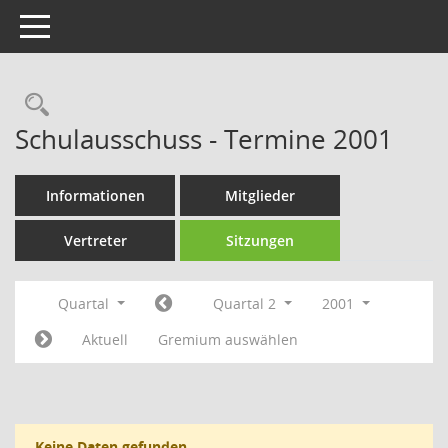
Toggle navigation
Rechercheauswahl
Schulausschuss - Termine 2001
Informationen
Mitglieder
Vertreter
Sitzungen
Quartal
Quartal 2
2001
Aktuell
Gremium auswählen
Keine Daten gefunden.