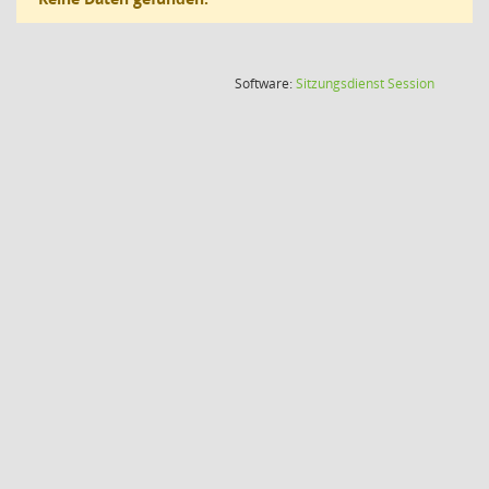
(Wird in
Software:
Sitzungsdienst
Session