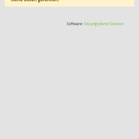
(Wird in
Software:
Sitzungsdienst
Session