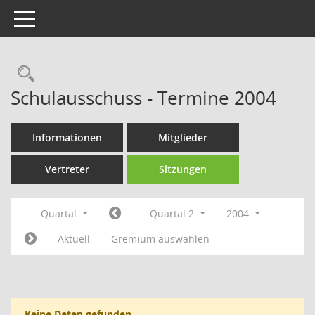
Toggle navigation
Rechercheauswahl
Schulausschuss - Termine 2004
Informationen
Mitglieder
Vertreter
Sitzungen
Quartal
Quartal 2
2004
Aktuell
Gremium auswählen
Keine Daten gefunden.