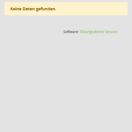
Keine Daten gefunden.
(Wird in
Software:
Sitzungsdienst
Session