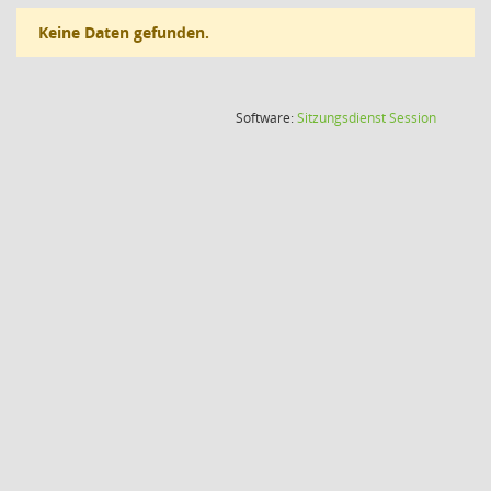
Keine Daten gefunden.
(Wird in
Software:
Sitzungsdienst
Session