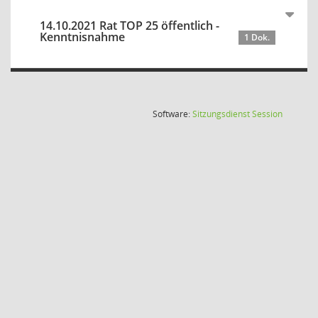
14.10.2021 Rat TOP 25 öffentlich -
Kenntnisnahme
1 Dok.
(Wird in
Software:
Sitzungsdienst
Session