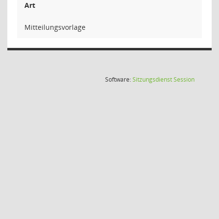
Art
Mitteilungsvorlage
(Wird in
Software:
Sitzungsdienst
Session