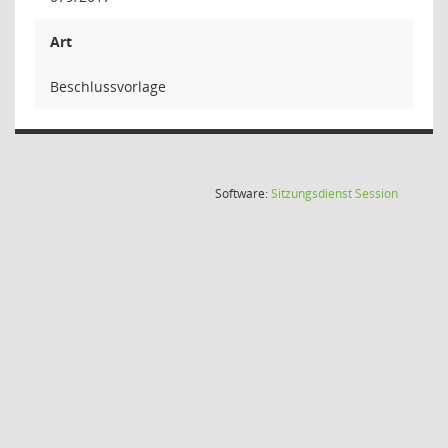
Art
Beschlussvorlage
(Wird in
Software:
Sitzungsdienst
Session