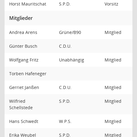
Horst Mauritschat
S.P.D.
Vorsitz
Mitglieder
Andrea Arens
Grüne/B90
Mitglied
Günter Busch
C.D.U.
Wolfgang Fritz
Unabhängig
Mitglied
Torben Hafeneger
Gerriet Janßen
C.D.U.
Mitglied
Wilfried
S.P.D.
Mitglied
Schellstede
Hans Schwedt
W.P.S.
Mitglied
Erika Weubel
S.P.D.
Mitglied