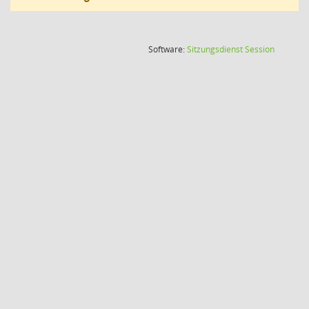
(Wird in
Software:
Sitzungsdienst
Session