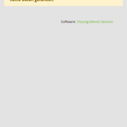
(Wird in
Software:
Sitzungsdienst
Session