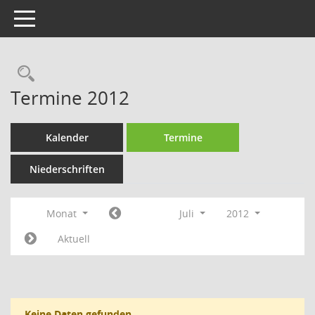
Toggle navigation
Rechercheauswahl
Termine 2012
Kalender
Termine
Niederschriften
Monat
Juli
2012
Aktuell
Keine Daten gefunden.