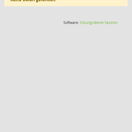
(Wird in
Software:
Sitzungsdienst
Session