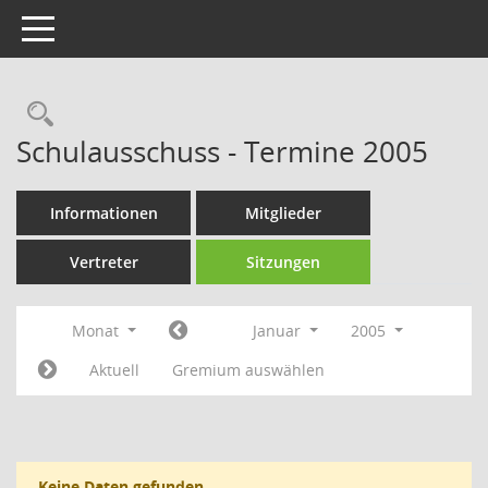
Toggle navigation
Rechercheauswahl
Schulausschuss - Termine 2005
Informationen
Mitglieder
Vertreter
Sitzungen
Monat
Januar
2005
Aktuell
Gremium auswählen
Keine Daten gefunden.