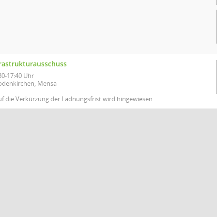
frastrukturausschuss
30-17:40 Uhr
odenkirchen, Mensa
uf die Verkürzung der Ladnungsfrist wird hingewiesen