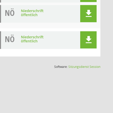
NÖ
Niederschrift
öffentlich
NÖ
Niederschrift
öffentlich
(Wird in
Software:
Sitzungsdienst
Session