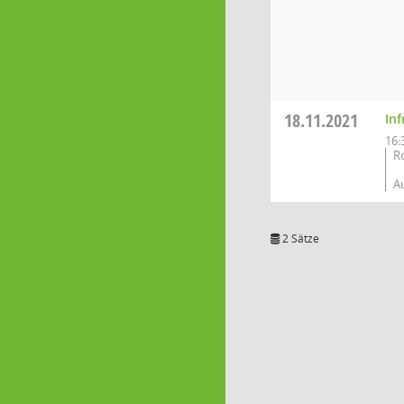
18.11.2021
In
16:
R
A
2 Sätze