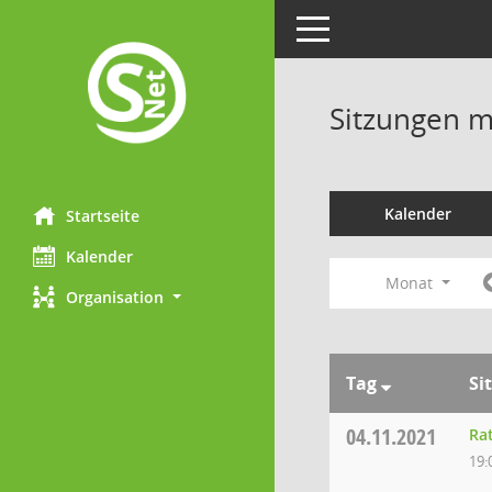
Toggle navigation
Sitzungen mi
Kalender
Startseite
Kalender
Monat
Organisation
Tag
Si
04.11.2021
Ra
19: