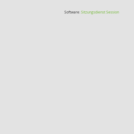
(Wird in
Software:
Sitzungsdienst
Session