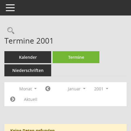
Toggle navigation
Rechercheauswahl
Termine 2001
Kalender
Termine
Niederschriften
Monat
Januar
2001
Aktuell
Keine Daten gefunden.