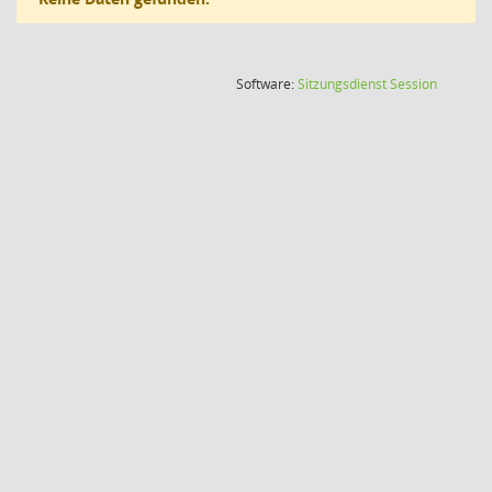
(Wird in
Software:
Sitzungsdienst
Session