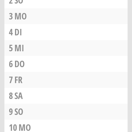
2
SO
3
MO
4
DI
5
MI
6
DO
7
FR
8
SA
9
SO
10
MO