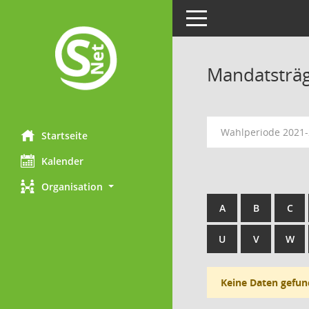
Toggle navigation
Mandatsträ
Wahlperiode 2021
Startseite
Kalender
Organisation
A
B
C
U
V
W
Keine Daten gefun