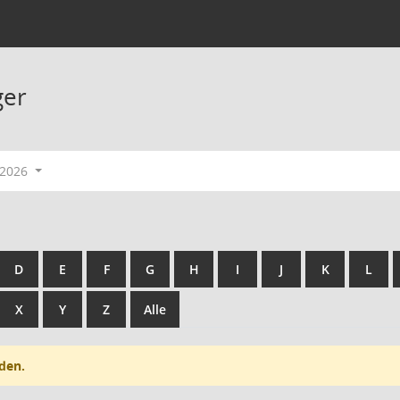
ger
-2026
D
E
F
G
H
I
J
K
L
X
Y
Z
Alle
den.