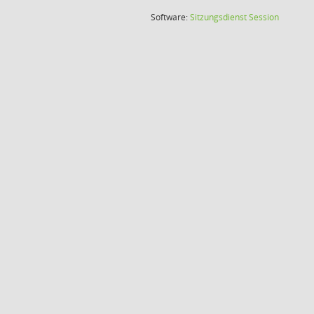
(Wird in
Software:
Sitzungsdienst
Session