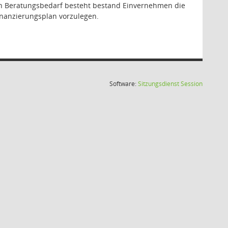
ch Beratungsbedarf besteht bestand Einvernehmen die
inanzierungsplan vorzulegen.
(Wird in
Software:
Sitzungsdienst
Session