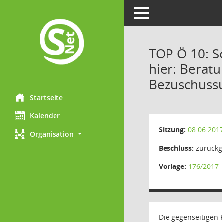
Toggle navigation
TOP Ö 10: S
hier: Berat
Bezuschussu
Startseite
Kalender
Sitzung:
08.06.201
Organisation
Beschluss:
zurückge
Vorlage:
176/2017
Die gegenseitigen 