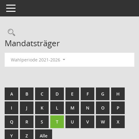
Toggle navigation
Rechercheauswahl
Mandatsträger
Wahlperiode 2021-2026
A
B
C
D
E
F
G
H
I
J
K
L
M
N
O
P
Q
R
S
T
U
V
W
X
Y
Z
Alle