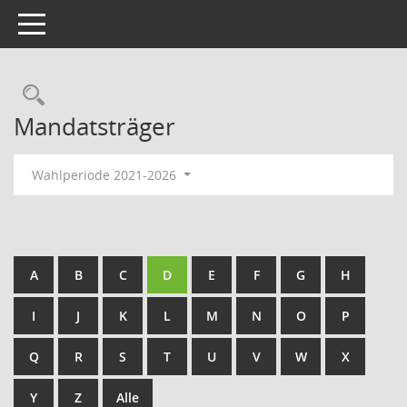
Toggle navigation
Rechercheauswahl
Mandatsträger
Wahlperiode 2021-2026
A
B
C
D
E
F
G
H
I
J
K
L
M
N
O
P
Q
R
S
T
U
V
W
X
Y
Z
Alle