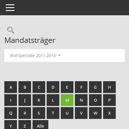
Toggle navigation
Rechercheauswahl
Mandatsträger
Wahlperiode 2011-2016
A
B
C
D
E
F
G
H
I
J
K
L
M
N
O
P
Q
R
S
T
U
V
W
X
Y
Z
Alle