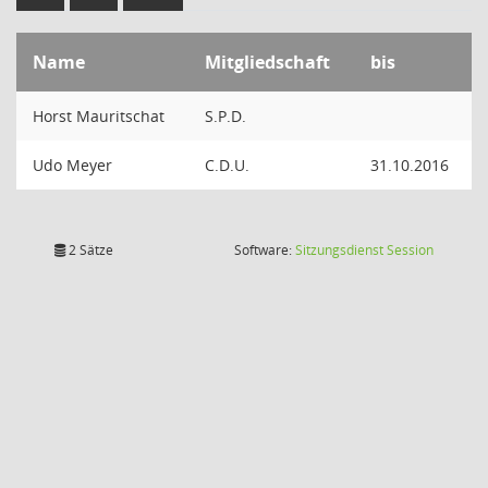
Name
Mitgliedschaft
bis
Horst Mauritschat
S.P.D.
Udo Meyer
C.D.U.
31.10.2016
(Wird in
2 Sätze
Software:
Sitzungsdienst
Session