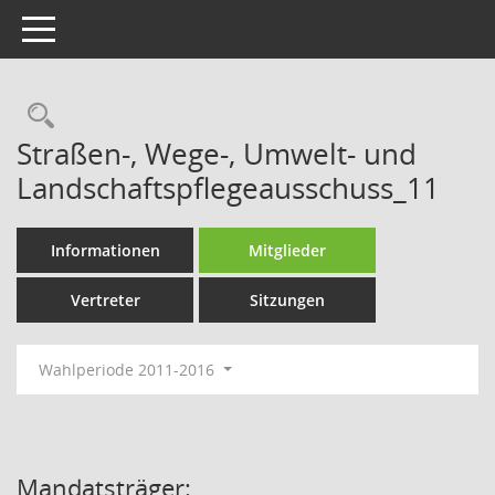
Toggle navigation
Rechercheauswahl
Straßen-, Wege-, Umwelt- und
Landschaftspflegeausschuss_11
Informationen
Mitglieder
Vertreter
Sitzungen
Wahlperiode 2011-2016
Mandatsträger: