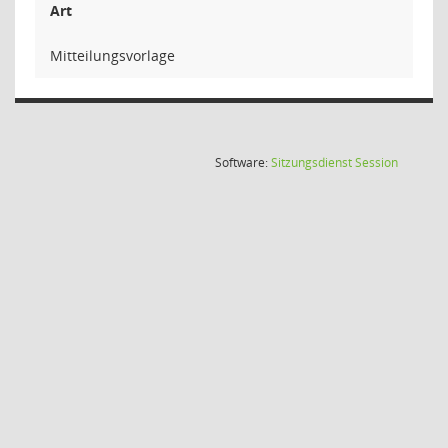
Art
Mitteilungsvorlage
(Wird in
Software:
Sitzungsdienst
Session