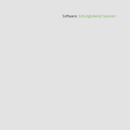
(Wird in
Software:
Sitzungsdienst
Session