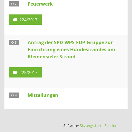
Feuerwerk
Ö 7
224/2017
Antrag der SPD-WPS-FDP-Gruppe zur
Ö 8
Einrichtung eines Hundestrandes am
Kleinensieler Strand
225/2017
Mitteilungen
Ö 9
(Wird in
Software:
Sitzungsdienst
Session