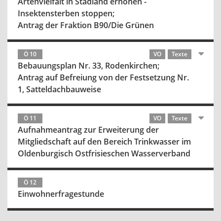
Artenvielfalt in Stadland erhöhen -
Insektensterben stoppen;
Antrag der Fraktion B90/Die Grünen
Ö 10
VO
Texte
Bebauungsplan Nr. 33, Rodenkirchen;
Antrag auf Befreiung von der Festsetzung Nr.
1, Satteldachbauweise
Ö 11
VO
Texte
Aufnahmeantrag zur Erweiterung der
Mitgliedschaft auf den Bereich Trinkwasser im
Oldenburgisch Ostfrisieschen Wasserverband
Ö 12
Einwohnerfragestunde