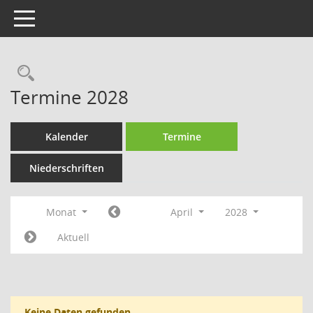
Toggle navigation
Rechercheauswahl
Termine 2028
Kalender
Termine
Niederschriften
Monat
April
2028
Aktuell
Keine Daten gefunden.