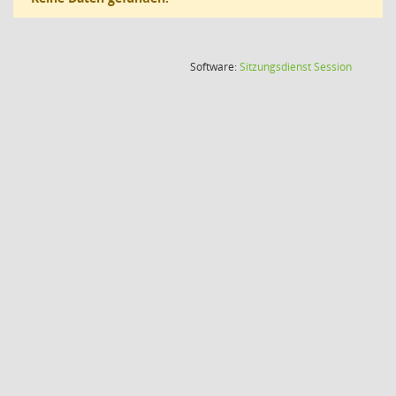
(Wird in
Software:
Sitzungsdienst
Session