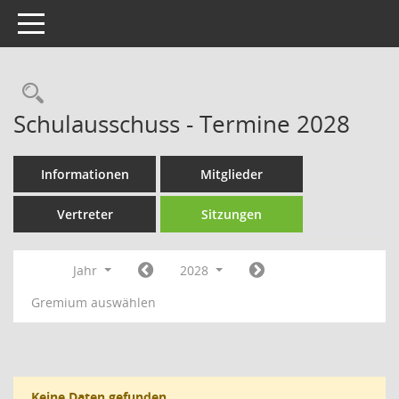
Toggle navigation
Rechercheauswahl
Schulausschuss - Termine 2028
Informationen
Mitglieder
Vertreter
Sitzungen
Jahr
2028
Gremium auswählen
Keine Daten gefunden.