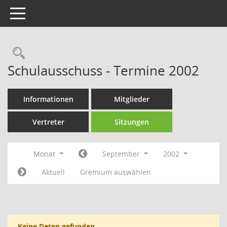
Toggle navigation
Rechercheauswahl
Schulausschuss - Termine 2002
Informationen
Mitglieder
Vertreter
Sitzungen
Monat
September
2002
Aktuell
Gremium auswählen
Keine Daten gefunden.