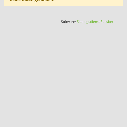
(Wird in
Software:
Sitzungsdienst
Session