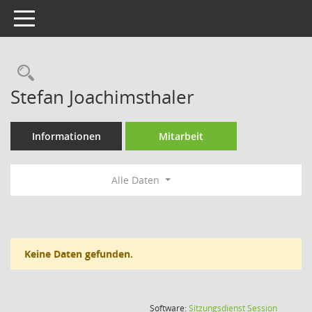
Toggle navigation
Rechercheauswahl
Stefan Joachimsthaler
Informationen
Mitarbeit
Alle Daten
Keine Daten gefunden.
(Wird in
Software:
Sitzungsdienst
Session