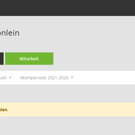
nlein
Mitarbeit
uell
Wahlperiode 2021-2026
den.